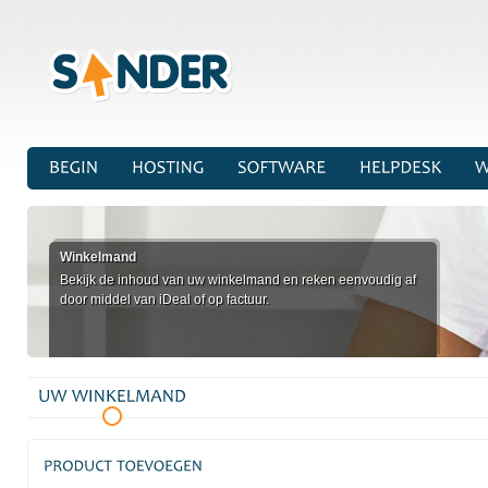
Winkelmand
Bekijk de inhoud van uw winkelmand en reken eenvoudig af
door middel van iDeal of op factuur.