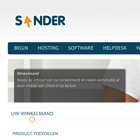
Winkelmand
Bekijk de inhoud van uw winkelmand en reken eenvoudig af
door middel van iDeal of op factuur.