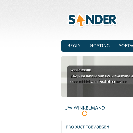
Winkelmand
Bekijk de inhoud van uw winkelmand e
door middel van iDeal of op factuur.